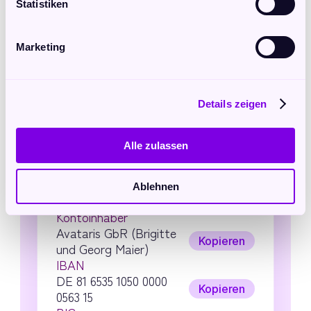
dem, was ich brauche, um die Folgen 
Statistiken
möglichst vielen Interessierten zur 
Verfügung zu stellen. Vor allem aber 
beflügelt mich dieser Ausdruck der 
Marketing
Wertschätzung. Über mehr freuen wir uns 
natürlich – im Grunde aber gilt: Jeder Euro 
ist willkommen und wird von Herzen 
Details zeigen
geschätzt.
In Liebe und Dankbarkeit,
Alle zulassen
Deine Brigitte Maria
Ablehnen
Bankverbindung
Kontoinhaber
Avataris GbR (Brigitte 
Kopieren
und Georg Maier)
IBAN
DE 81 6535 1050 0000 
Kopieren
0563 15