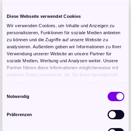
Diese Webseite verwendet Cookies
Wir verwenden Cookies, um Inhalte und Anzeigen zu
personalisieren, Funktionen für soziale Medien anbieten
zu können und die Zugriffe auf unsere Website zu
analysieren. Außerdem geben wir Informationen zu Ihrer
Wertschätzung
Verwendung unserer Website an unsere Partner für
Hat dich diese Meditation berührt?
soziale Medien, Werbung und Analysen weiter. Unsere
Ich möchte diese Meditationen grundsätzlich 
Partner führen diese Informationen möglicherweise mit
allen Hörerinnen und Hörern anbieten. 
weiteren Daten zusammen, die Sie ihnen bereitgestellt
Anders als die meisten Podcasts werde ich 
haben oder die sie im Rahmen Ihrer Nutzung der Dienste
aber weder über Werbung finanziert, noch 
gesammelt haben.
Einwilligungsauswahl
verfolge ich das Ziel, damit andere Produkte 
Notwendig
zu verkaufen. Deshalb bitte ich dich um 
einen symbolischen Beitrag von 5 € pro 
Folge.
Präferenzen
Dein Beitrag hilft mir ganz praktisch bei 