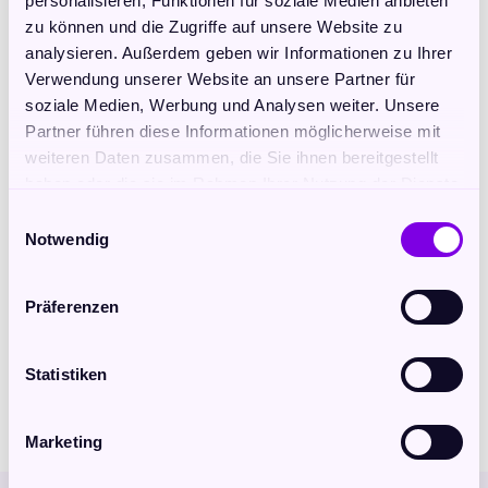
personalisieren, Funktionen für soziale Medien anbieten
aber einfach nicht in den Erfolg kommst 
zu können und die Zugriffe auf unsere Website zu
dass du an deinen Fähigkeiten zweifelst, Angst vor 
analysieren. Außerdem geben wir Informationen zu Ihrer
dem Scheitern und Versagen hast?
Verwendung unserer Website an unsere Partner für
Dieses Webinar wird dich deinem Seelenauftrag 
soziale Medien, Werbung und Analysen weiter. Unsere
deutlich näher bringen. Es ist aufgeteilt in einen 
Partner führen diese Informationen möglicherweise mit
theoretischen und praktischen Teil, sowie eine 
weiteren Daten zusammen, die Sie ihnen bereitgestellt
machtvolle Transformationsarbeit.
haben oder die sie im Rahmen Ihrer Nutzung der Dienste
gesammelt haben.
Anmeldung unter: info@avataris-coaching.de
Einwilligungsauswahl
Notwendig
Wo: Nach der Zahlung des Betrages erhältst du den 
Zoom Link
Präferenzen
Wann: 19:00 - 21:30 Uhr
Statistiken
Marketing