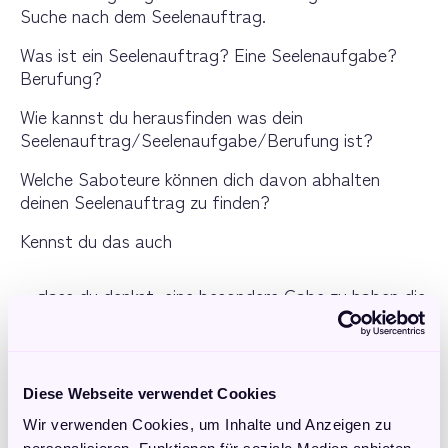
Suche nach dem Seelenauftrag.
Was ist ein Seelenauftrag? Eine Seelenaufgabe? 
Berufung?
Wie kannst du herausfinden was dein 
Seelenauftrag/Seelenaufgabe/Berufung ist?
Welche Saboteure können dich davon abhalten 
deinen Seelenauftrag zu finden?
Kennst du das auch
dass du denkst, eine besondere Gabe zu haben die 
in die Welt gebracht werden will; du aber nicht 
weißt welche Aufgabe dies sein könnte?
dass du unzufrieden bist mit deinem bisherigen 
Job, du bestimmte Fähigkeiten hast, aber nicht 
Diese Webseite verwendet Cookies
weißt wie du damit starten sollst?
Wir verwenden Cookies, um Inhalte und Anzeigen zu
dass du schon viele Ausbildungen gemacht hast, 