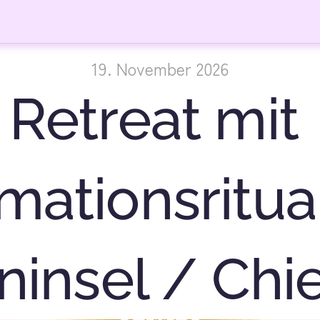
19. November 2026
Retreat mit 
mationsritual
ninsel / Ch