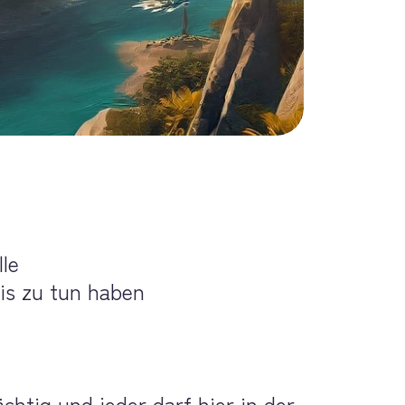
lle
is zu tun haben
tig und jeder darf hier in der 