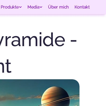
Produkte
Media
Über mich
Kontakt
yramide - 
t 