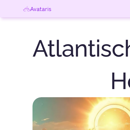
Avataris
Atlantisc
H