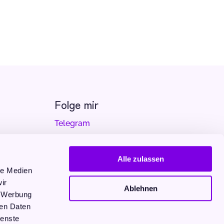
Folge mir
Telegram
YouTube
Alle zulassen
Spotify
le Medien
ir
Apple Podcast
Ablehnen
, Werbung
Amazon Music
ren Daten
ienste