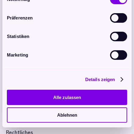
Avataris
Präferenzen
Statistiken
Lebe im Einklang mit deiner Seele
Nützliches
Marketing
Home
Seelenfeldprofiling
Details zeigen
Kurse
Alle zulassen
Reisen
Bücher
Ablehnen
Kontakt
Rechtliches