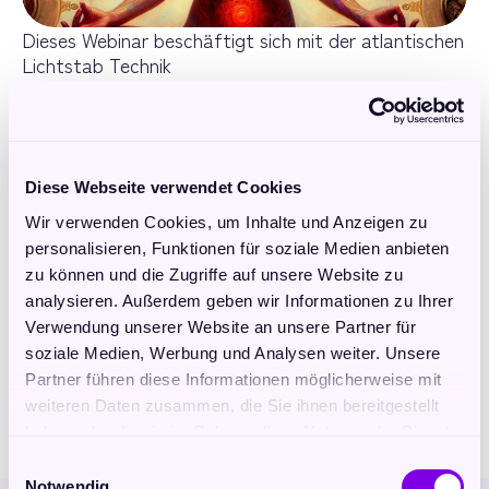
Dieses Webinar beschäftigt sich mit der atlantischen 
Lichtstab Technik
Aktivierung des atlantischen Lichtstabes
Herzpanzer und karmische Knoten lösen
Zellgedächtnis klären
Diese Webseite verwendet Cookies
Klärung des Seelenweges
Lichtcodes
Wir verwenden Cookies, um Inhalte und Anzeigen zu
personalisieren, Funktionen für soziale Medien anbieten
Anmeldung per Email unter: info@avataris-
zu können und die Zugriffe auf unsere Website zu
coaching.de
analysieren. Außerdem geben wir Informationen zu Ihrer
Verwendung unserer Website an unsere Partner für
Wo: Zoom
soziale Medien, Werbung und Analysen weiter. Unsere
19:00 Uhr - 21:00 Uhr
Partner führen diese Informationen möglicherweise mit
weiteren Daten zusammen, die Sie ihnen bereitgestellt
haben oder die sie im Rahmen Ihrer Nutzung der Dienste
gesammelt haben.
Einwilligungsauswahl
Notwendig