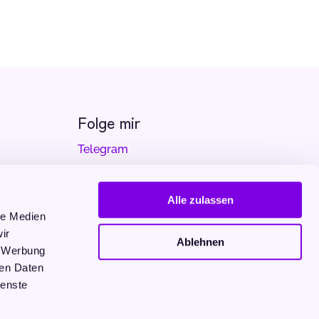
Folge mir
Telegram
YouTube
Alle zulassen
Spotify
le Medien
ir
Apple Podcast
Ablehnen
, Werbung
Amazon Music
ren Daten
ienste