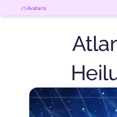
Avataris
Atla
Heilu